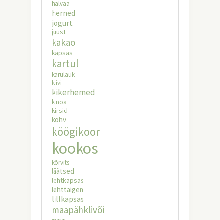
halvaa
herned
jogurt
juust
kakao
kapsas
kartul
karulauk
kiivi
kikerherned
kinoa
kirsid
kohv
köögikoor
kookos
kõrvits
läätsed
lehtkapsas
lehttaigen
lillkapsas
maapähklivõi
mais