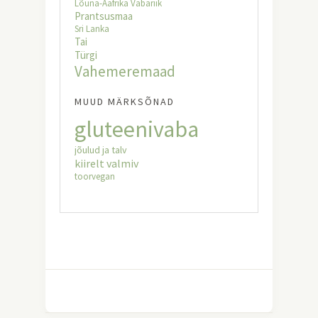
Lõuna-Aafrika Vabariik
Prantsusmaa
Sri Lanka
Tai
Türgi
Vahemeremaad
MUUD MÄRKSÕNAD
gluteenivaba
jõulud ja talv
kiirelt valmiv
toorvegan