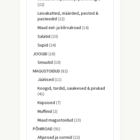
(22)
Leivakatted, määrded, pestod &
pasteedid
(22)
Muud eel- ja kõrvalroad
(14)
Salatid
(23)
Supid
(24)
JOOGID
(18)
Smuutid
(10)
MAGUSTOIDUD
(82)
Jäätised
(11)
Koogid, tordid, saiakesed & pirukad
(41)
Küpsised
(7)
Muffinid
(2)
Muud magustoidud
(23)
PÕHIROAD
(91)
Ahjuroad ja vormid
(22)