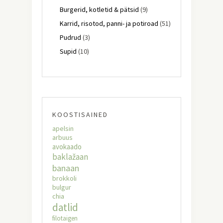
Burgerid, kotletid & pätsid
(9)
Karrid, risotod, panni- ja potiroad
(51)
Pudrud
(3)
Supid
(10)
KOOSTISAINED
apelsin
arbuus
avokaado
baklažaan
banaan
brokkoli
bulgur
chia
datlid
filotaigen