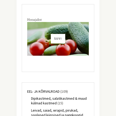
Hooajalist
SUVI
EEL- JA KÕRVALROAD
(109)
Dipikastmed, salatikastmed & muud
külmad kastmed
(15)
Leivad, saiad, wrapid, pirukad,
soolased küpsised ja pannkoogid