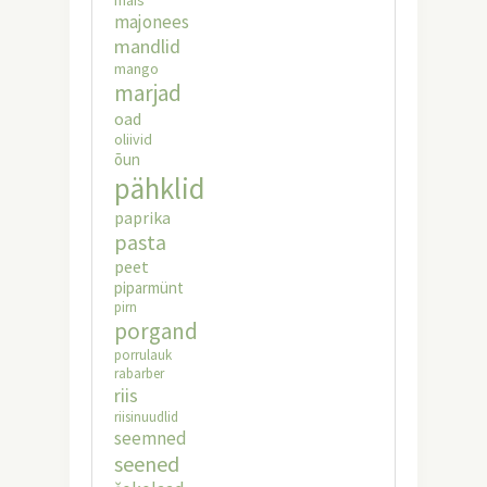
majonees
mandlid
mango
marjad
oad
oliivid
õun
pähklid
paprika
pasta
peet
piparmünt
pirn
porgand
porrulauk
rabarber
riis
riisinuudlid
seemned
seened