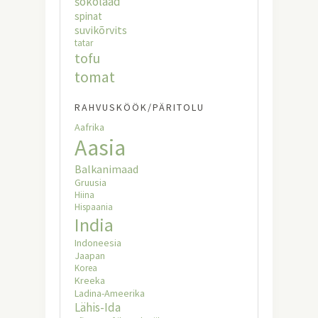
šokolaad
spinat
suvikõrvits
tatar
tofu
tomat
RAHVUSKÖÖK/PÄRITOLU
Aafrika
Aasia
Balkanimaad
Gruusia
Hiina
Hispaania
India
Indoneesia
Jaapan
Korea
Kreeka
Ladina-Ameerika
Lähis-Ida