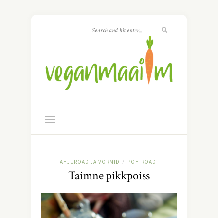
AHJUROAD JA VORMID
PÕHIROAD
/
Taimne pikkpoiss