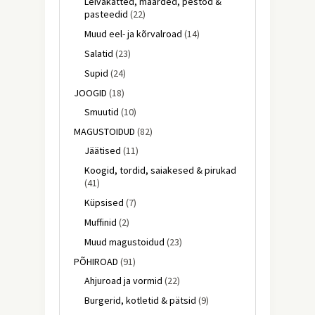
Leivakatted, määrded, pestod &
pasteedid
(22)
Muud eel- ja kõrvalroad
(14)
Salatid
(23)
Supid
(24)
JOOGID
(18)
Smuutid
(10)
MAGUSTOIDUD
(82)
Jäätised
(11)
Koogid, tordid, saiakesed & pirukad
(41)
Küpsised
(7)
Muffinid
(2)
Muud magustoidud
(23)
PÕHIROAD
(91)
Ahjuroad ja vormid
(22)
Burgerid, kotletid & pätsid
(9)