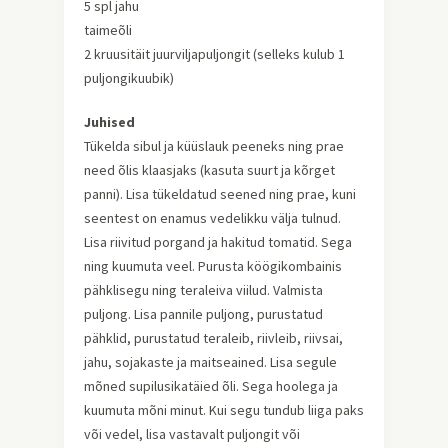
5 spl jahu
taimeõli
2 kruusitäit juurviljapuljongit (selleks kulub 1
puljongikuubik)
Juhised
Tükelda sibul ja küüslauk peeneks ning prae
need õlis klaasjaks (kasuta suurt ja kõrget
panni). Lisa tükeldatud seened ning prae, kuni
seentest on enamus vedelikku välja tulnud.
Lisa riivitud porgand ja hakitud tomatid. Sega
ning kuumuta veel. Purusta köögikombainis
pähklisegu ning teraleiva viilud. Valmista
puljong. Lisa pannile puljong, purustatud
pähklid, purustatud teraleib, riivleib, riivsai,
jahu, sojakaste ja maitseained. Lisa segule
mõned supilusikatäied õli. Sega hoolega ja
kuumuta mõni minut. Kui segu tundub liiga paks
või vedel, lisa vastavalt puljongit või