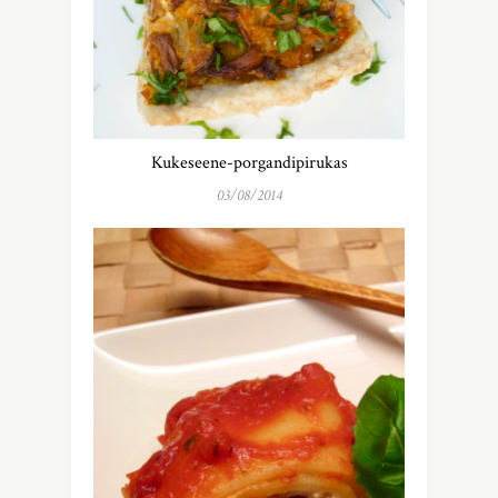
Kukeseene-porgandipirukas
03/08/2014