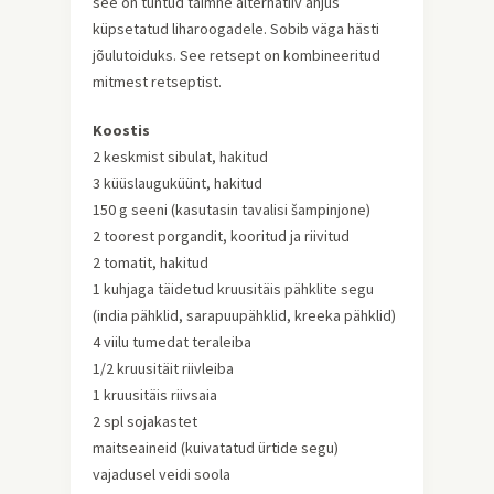
see on tuntud taimne alternatiiv ahjus
küpsetatud liharoogadele. Sobib väga hästi
jõulutoiduks. See retsept on kombineeritud
mitmest retseptist.
Koostis
2 keskmist sibulat, hakitud
3 küüslauguküünt, hakitud
150 g seeni (kasutasin tavalisi šampinjone)
2 toorest porgandit, kooritud ja riivitud
2 tomatit, hakitud
1 kuhjaga täidetud kruusitäis pähklite segu
(india pähklid, sarapuupähklid, kreeka pähklid)
4 viilu tumedat teraleiba
1/2 kruusitäit riivleiba
1 kruusitäis riivsaia
2 spl sojakastet
maitseaineid (kuivatatud ürtide segu)
vajadusel veidi soola