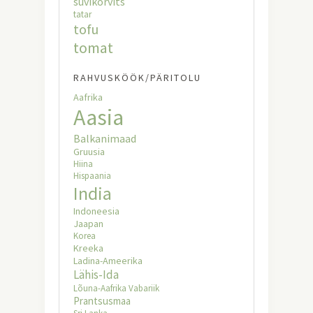
suvikõrvits
tatar
tofu
tomat
RAHVUSKÖÖK/PÄRITOLU
Aafrika
Aasia
Balkanimaad
Gruusia
Hiina
Hispaania
India
Indoneesia
Jaapan
Korea
Kreeka
Ladina-Ameerika
Lähis-Ida
Lõuna-Aafrika Vabariik
Prantsusmaa