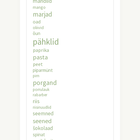
mandlid
mango
marjad
oad
oliivid
õun
pähklid
paprika
pasta
peet
piparmünt
pirn
porgand
porrulauk
rabarber
riis
riisinuudlid
seemned
seened
šokolaad
spinat