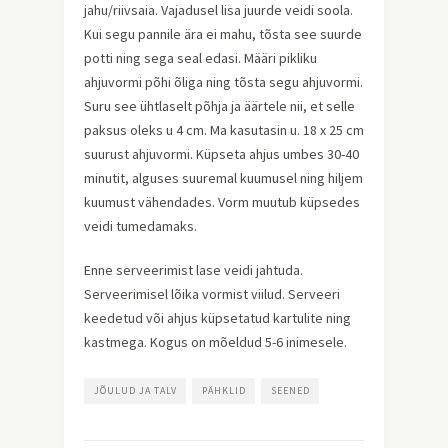
jahu/riivsaia. Vajadusel lisa juurde veidi soola.
Kui segu pannile ära ei mahu, tõsta see suurde
potti ning sega seal edasi. Määri pikliku
ahjuvormi põhi õliga ning tõsta segu ahjuvormi.
Suru see ühtlaselt põhja ja äärtele nii, et selle
paksus oleks u 4 cm. Ma kasutasin u. 18 x 25 cm
suurust ahjuvormi. Küpseta ahjus umbes 30-40
minutit, alguses suuremal kuumusel ning hiljem
kuumust vähendades. Vorm muutub küpsedes
veidi tumedamaks.
Enne serveerimist lase veidi jahtuda.
Serveerimisel lõika vormist viilud. Serveeri
keedetud või ahjus küpsetatud kartulite ning
kastmega. Kogus on mõeldud 5-6 inimesele.
JÕULUD JA TALV
PÄHKLID
SEENED