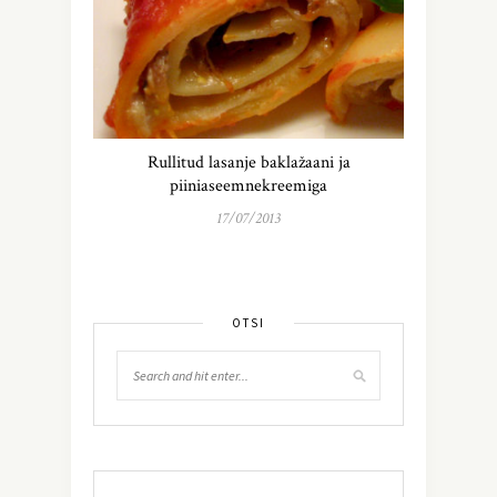
Rullitud lasanje baklažaani ja
piiniaseemnekreemiga
17/07/2013
OTSI