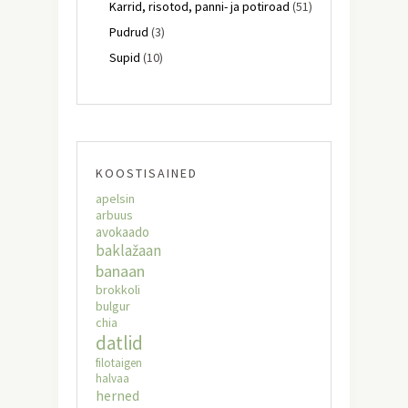
Karrid, risotod, panni- ja potiroad
(51)
Pudrud
(3)
Supid
(10)
KOOSTISAINED
apelsin
arbuus
avokaado
baklažaan
banaan
brokkoli
bulgur
chia
datlid
filotaigen
halvaa
herned