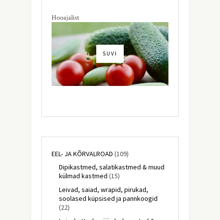
Hooajalist
SUVI
EEL- JA KÕRVALROAD
(109)
Dipikastmed, salatikastmed & muud
külmad kastmed
(15)
Leivad, saiad, wrapid, pirukad,
soolased küpsised ja pannkoogid
(22)