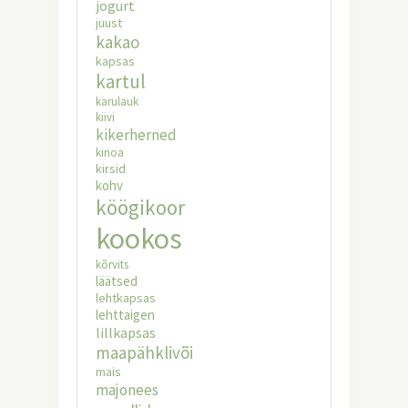
jogurt
juust
kakao
kapsas
kartul
karulauk
kiivi
kikerherned
kinoa
kirsid
kohv
köögikoor
kookos
kõrvits
läätsed
lehtkapsas
lehttaigen
lillkapsas
maapähklivõi
mais
majonees