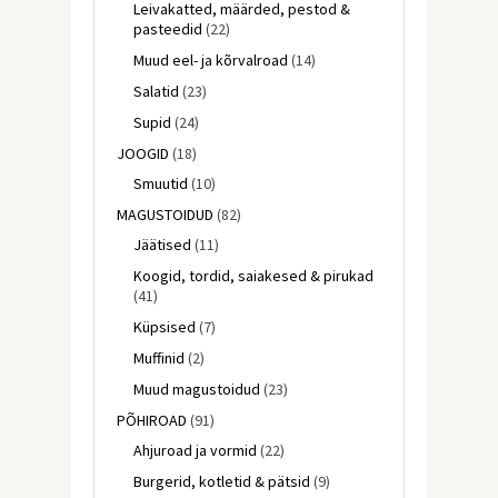
Leivakatted, määrded, pestod &
pasteedid
(22)
Muud eel- ja kõrvalroad
(14)
Salatid
(23)
Supid
(24)
JOOGID
(18)
Smuutid
(10)
MAGUSTOIDUD
(82)
Jäätised
(11)
Koogid, tordid, saiakesed & pirukad
(41)
Küpsised
(7)
Muffinid
(2)
Muud magustoidud
(23)
PÕHIROAD
(91)
Ahjuroad ja vormid
(22)
Burgerid, kotletid & pätsid
(9)