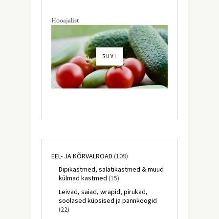
Hooajalist
SUVI
EEL- JA KÕRVALROAD
(109)
Dipikastmed, salatikastmed & muud
külmad kastmed
(15)
Leivad, saiad, wrapid, pirukad,
soolased küpsised ja pannkoogid
(22)