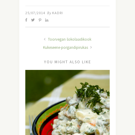
25/07/2014
By
KADRI
Toorvegan šokolaadikook
Kukeseene-porgandipirukas
YOU MIGHT ALSO LIKE