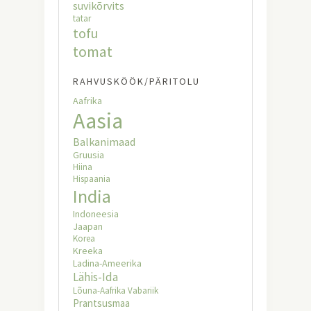
suvikõrvits
tatar
tofu
tomat
RAHVUSKÖÖK/PÄRITOLU
Aafrika
Aasia
Balkanimaad
Gruusia
Hiina
Hispaania
India
Indoneesia
Jaapan
Korea
Kreeka
Ladina-Ameerika
Lähis-Ida
Lõuna-Aafrika Vabariik
Prantsusmaa