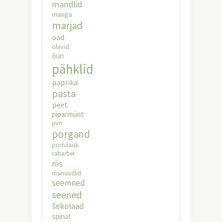
mandlid
mango
marjad
oad
oliivid
õun
pähklid
paprika
pasta
peet
piparmünt
pirn
porgand
porrulauk
rabarber
riis
riisinuudlid
seemned
seened
šokolaad
spinat