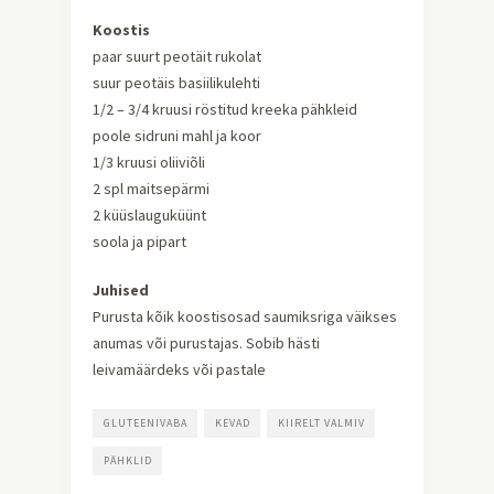
Koostis
paar suurt peotäit rukolat
suur peotäis basiilikulehti
1/2 – 3/4 kruusi röstitud kreeka pähkleid
poole sidruni mahl ja koor
1/3 kruusi oliiviõli
2 spl maitsepärmi
2 küüslauguküünt
soola ja pipart
Juhised
Purusta kõik koostisosad saumiksriga väikses
anumas või purustajas. Sobib hästi
leivamäärdeks või pastale
GLUTEENIVABA
KEVAD
KIIRELT VALMIV
PÄHKLID