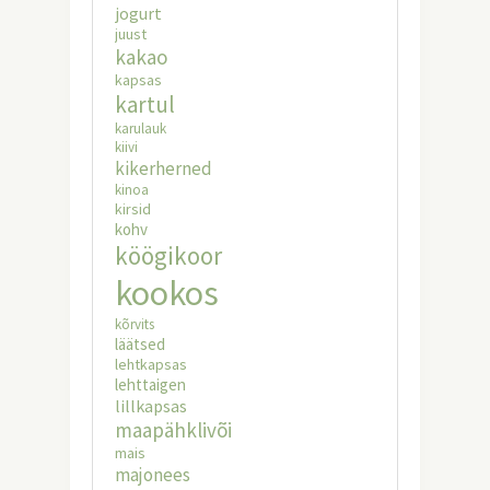
jogurt
juust
kakao
kapsas
kartul
karulauk
kiivi
kikerherned
kinoa
kirsid
kohv
köögikoor
kookos
kõrvits
läätsed
lehtkapsas
lehttaigen
lillkapsas
maapähklivõi
mais
majonees