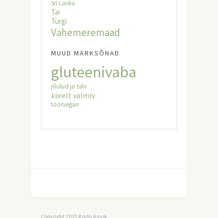
Sri Lanka
Tai
Türgi
Vahemeremaad
MUUD MÄRKSÕNAD
gluteenivaba
jõulud ja talv
kiirelt valmiv
toorvegan
Copyright 2025 Kadri Aavik