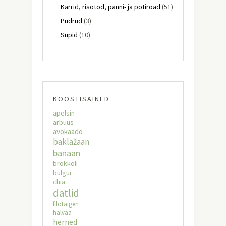
Karrid, risotod, panni- ja potiroad
(51)
Pudrud
(3)
Supid
(10)
KOOSTISAINED
apelsin
arbuus
avokaado
baklažaan
banaan
brokkoli
bulgur
chia
datlid
filotaigen
halvaa
herned